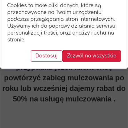
ponieważ zostają zmieszane z glebą
Cookies to małe pliki danych, które są
przechowywane na Twoim urządzeniu
i nie odrastają tak szybko jak po
podczas przeglądania stron internetowych.
zwykłej wycince drzew . Zalecane
Używamy ich do poprawy działania serwisu,
personalizacji treści, oraz analizy ruchu na
koszenie terenu raz w roku aby
stronie.
utrzymać stan taki jak po
mulczowaniu . W Naszym
Dostosuj
Zezwól na wszystkie
przypadku jeżeli klient chcę
powtórzyć zabieg mulczowania po
roku lub wcześniej dajemy rabat do
50% na usługę mulczowania .