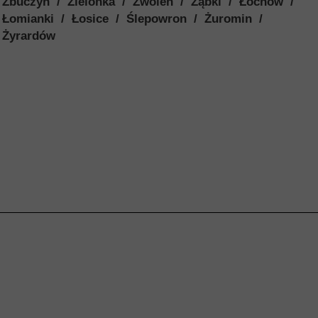
Zbuczyn / Zielonka / Zwoleń / Ząbki / Łochów /
Łomianki / Łosice / Ślepowron / Żuromin /
Żyrardów