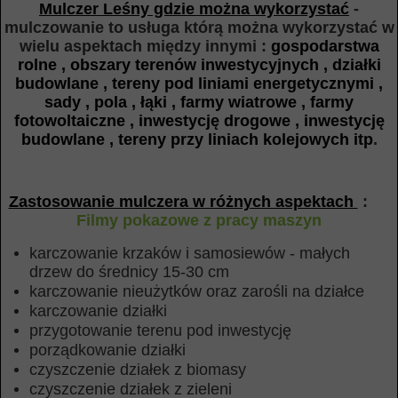
Mulczer Leśny gdzie można wykorzystać
-
mulczowanie to usługa którą można wykorzystać w
wielu aspektach między
innymi :
gospodarstwa
rolne , obszary terenów inwestycyjnych , działki
budowlane , tereny pod liniami energetycznymi ,
sady , pola , łąki , farmy wiatrowe , farmy
fotowoltaiczne , inwestycję drogowe , inwestycję
budowlane , tereny przy liniach kolejowych itp
.
Zastosowanie mulczera w różnych aspektach
:
Filmy pokazowe z pracy maszyn
karczowanie krzaków i samosiewów - małych
drzew do średnicy 15-30 cm
karczowanie nieużytków oraz zarośli na działce
karczowanie działki
przygotowanie terenu pod inwestycję
porządkowanie działki
czyszczenie działek z biomasy
czyszczenie działek z zieleni