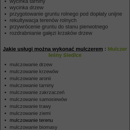
wycinka tarniny
wycinka drzew
przygotowanie gruntu rolnego pod dopłaty unijne
rekultywacja terenów rolnych
przywrócenie gruntu do stanu pierwotnego
rozdrabnianie gałęzi krzaków drzew
Jakie usługi można wykonać mulczerem
:
Mulczer
leśny Siedlce
mulczowanie drzew
mulczowanie krzewów
mulczowanie aronii
mulczowanie tarniny
mulczowanie zakrzaczeń
mulczowanie samosiewów
mulczowanie trawy
mulczowanie ziemi
mulczowanie terenu
mulczowanie biomasy