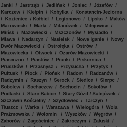
Janki / Jastrząb / Jedlińsk / Joniec / Józefów /
Karczew / Kiełpin / Kobyłka / Konstancin-Jeziorna
/ Kozienice / Kołbiel / Legionowo / Lipsko / Maków
Mazowiecki / Marki / Milanówek / Milejowice /
Mińsk / Mazowiecki / Mszczonów / Mysiadło /
Mława / Nadarzyn / Nasielsk / Nowe Iganie / Nowy
Dwór Mazowiecki / Ostrołęka / Ostrów /
Mazowiecka / Otwock / Ożarów Mazowiecki /
Piaseczno / Piastów / Pionki / Piskornica /
Pruszków / Przasnysz / Przysucha / Przytyk /
Pułtusk / Płock / Płońsk / Radom / Radzanów /
Radzymin / Raszyn / Serock / Siedlce / Sierpc /
Sobolew / Sochaczew / Sochocin / Sokołów /
Podlaski / Stare Babice / Stary Gózd / Sulejówek /
Szczawin Kościelny / Szydłowiec / Tarczyn /
Tłuszcz / Warka / Warszawa / Wielogóra / Wola
Prażmowska / Wołomin / Wyszków / Węgrów /
Zaborów / Zagościniec / Zakroczym / Załuski /