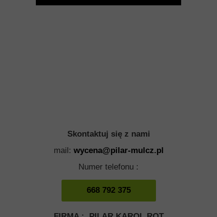
Skontaktuj się z nami
mail:
wycena@pilar-mulcz.pl
Numer telefonu :
668 792 375
FIRMA : PILAR KAROL ROT